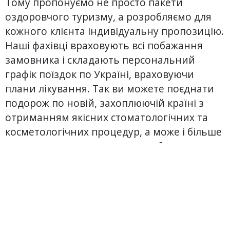
Тому пропонуємо не просто пакети
оздоровчого туризму, а розробляємо для
кожного клієнта індивідуальну пропозицію.
Наші фахівці враховують всі побажання
замовника і складають персональний
графік поїздок по Україні, враховуючи
плани лікування. Так ви можете поєднати
подорож по новій, захоплюючій країні з
отриманням якісних стоматологічних та
косметологічних процедур, а може і більше
- реалізувати свою мрію стати батьками!
Що ми пропонуємо?
Не важливо з якої країни ви приїхали - ми
завжди будемо раді організувати ваш
ідеальний R&R в Україні. Квитки,