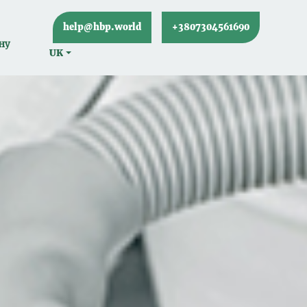
help@hbp.world
+3807304561690
ну
UK