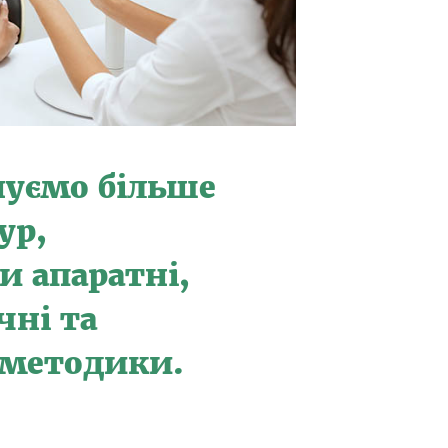
уємо більше
ур,
 апаратні,
чні та
 методики.