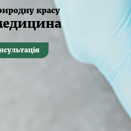
риродну красу
медицина
нсультація