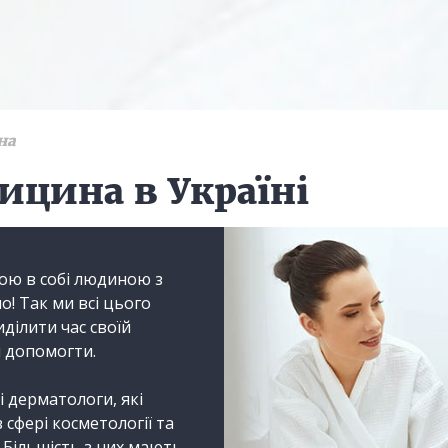
на
ицина в Україні
ою в собі людиною з
о! Так ми всі цього
ділити час своїй
м допомогти.
і дерматологи, які
сфері косметології та
. Більшість з них мають