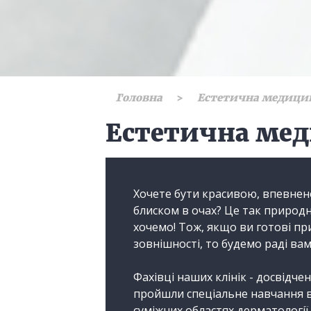
Головна
Естетична медици
Естетична мед
Хочете бути красивою, впевнен
блиском в очах? Це так природн
хочемо! Тож, якщо ви готові при
зовнішності, то будемо раді ва
Фахівці наших клінік - досвідчен
пройшли спеціальне навчання в 
суміжних областях дерматології