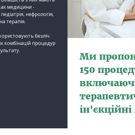
ках медицини -
 педіатрія, нефрологія,
на терапія.
користовують безліч
их комбінацій процедур
ультату.
Ми пропон
150 процед
включаючи
терапевти
ін'єкційні