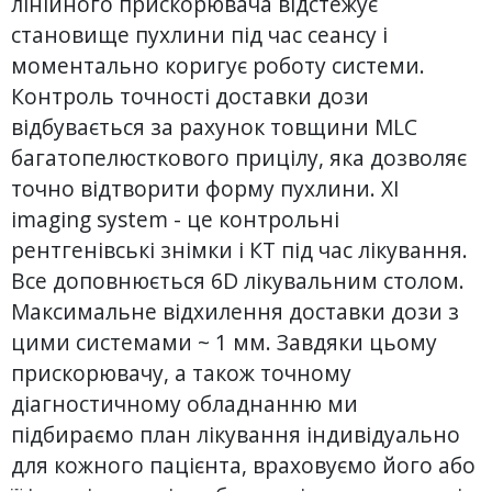
лінійного прискорювача відстежує
становище пухлини під час сеансу і
моментально коригує роботу системи.
Контроль точності доставки дози
відбувається за рахунок товщини MLC
багатопелюсткового прицілу, яка дозволяє
точно відтворити форму пухлини. XI
imaging system - це контрольні
рентгенівські знімки і КТ під час лікування.
Все доповнюється 6D лікувальним столом.
Максимальне відхилення доставки дози з
цими системами ~ 1 мм. Завдяки цьому
прискорювачу, а також точному
діагностичному обладнанню ми
підбираємо план лікування індивідуально
для кожного пацієнта, враховуємо його або